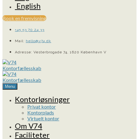
English
Book en fremvisning
+45 53 70 24 33
Mail:
hello@v74.dk
Adresse: Vesterbrogade 74, 1620 København V
Menu
Kontorløsninger
Privat kontor
Kontorplads
Virtuelt kontor
Om V74
Faciliteter