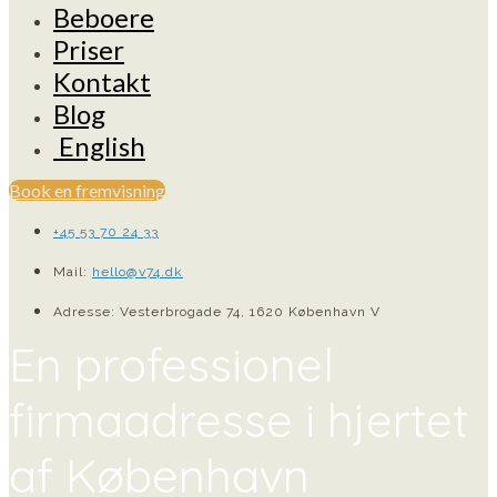
Beboere
Priser
Kontakt
Blog
English
Book en fremvisning
+45 53 70 24 33
Mail:
hello@v74.dk
Adresse: Vesterbrogade 74, 1620 København V
En professionel
firmaadresse i hjertet
af København