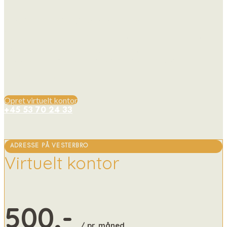
Registrer din virksomhed på
Vesterbrogade 74 — en af Københavns
mest centrale adresser. Klar på 1-2
hverdage, ingen binding, ingen skjulte
gebyrer. Kun 500 kr/md.
Opret virtuelt kontor
+45 53 70 24 33
Ring til os
ADRESSE PÅ VESTERBRO
Virtuelt kontor
500,-
/ pr. måned