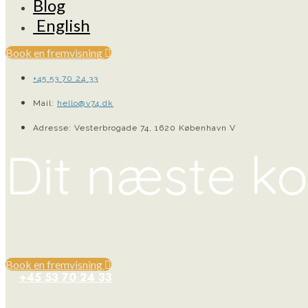
Blog
English
Book en fremvisning
+45 53 70 24 33
Mail:
hello@v74.dk
Adresse: Vesterbrogade 74, 1620 København V
Dit næste k
Eget kontor, kontorplads eller virtuelt kont
Book en fremvisning
+45 53 70 24 33
Ring til os