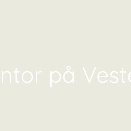
ontor på Vest
or i hjertet af København — fra 500 kr/md.