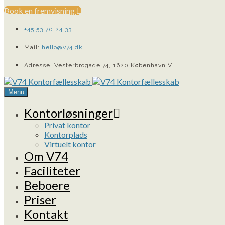
Book en fremvisning
+45 53 70 24 33
Mail:
hello@v74.dk
Adresse: Vesterbrogade 74, 1620 København V
Menu
Kontorløsninger
Privat kontor
Kontorplads
Virtuelt kontor
Om V74
Faciliteter
Beboere
Priser
Kontakt